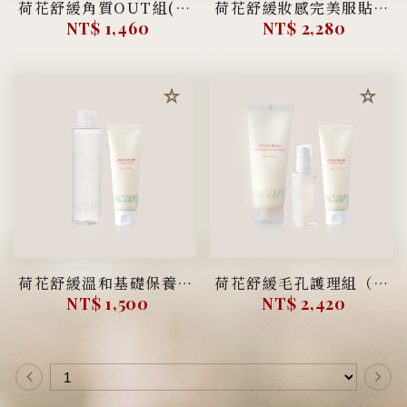
荷花舒緩角質OUT組(潔顏霜+潔面乳)
荷花舒緩妝感完美服貼組(潔顏霜+化妝水+乳霜)
NT$ 1,460
NT$ 2,280
荷花舒緩溫和基礎保養組(化妝水＋乳霜)
荷花舒緩毛孔護理組（潔顏霜+精華液+乳霜）
NT$ 1,500
NT$ 2,420