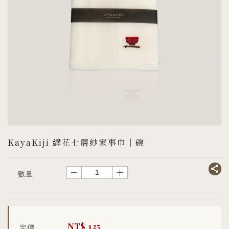
KayaKiji 繡花七層紗家事巾｜碗
－
＋
數量
NT$
125
定價