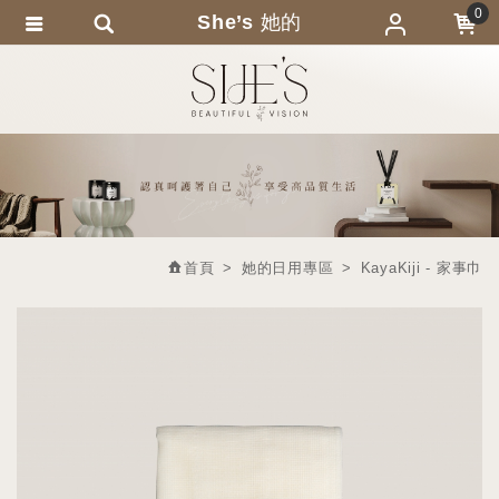
0
She’s 她的
會員登入
繁體中文
會員註冊
忘記密碼
訂單查詢
追蹤清單
首頁
她的日用專區
KayaKiji - 家事巾