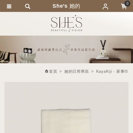
0
She’s 她的
會員登入
繁體中文
會員註冊
忘記密碼
訂單查詢
追蹤清單
首頁
她的日用專區
KayaKiji - 家事巾