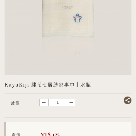
KayaKiji 繡花七層紗家事巾｜水瓶
－
＋
數量
NT$
125
定價